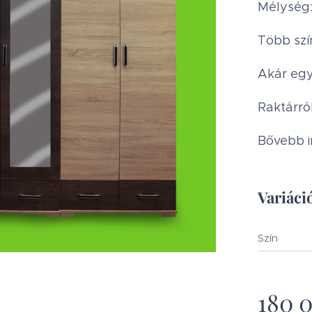
Mélység
Több szí
Akár egy
Raktárró
Bővebb i
Variáció
Szín
180 