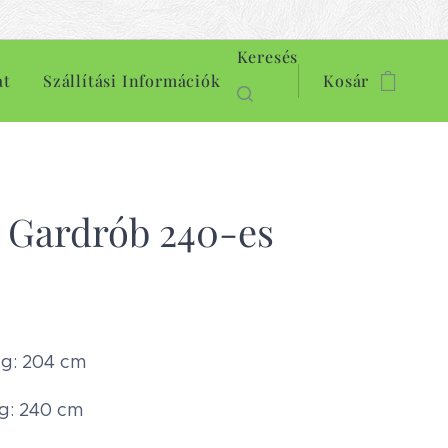
Keresés
at
Szállítási Információk
Kosár
 Gardrób 240-es
g: 204 cm
g: 240 cm