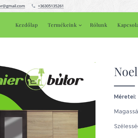
or@gmail.com
+36305135261
Kezdőlap
Termékeink
Rólunk
Kapcsol
Noel
Méretei:
Magassá
Szélessé