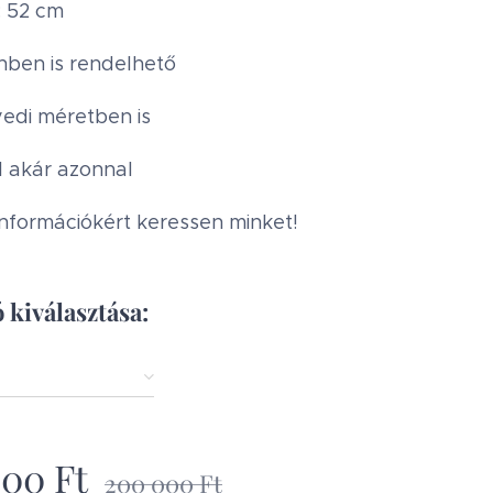
: 52 cm
nben is rendelhető
edi méretben is
l akár azonnal
nformációkért keressen minket!
 kiválasztása:
000
Ft
200 000
Ft