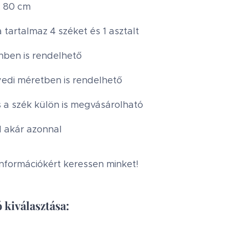
: 80 cm
 tartalmaz 4 széket és 1 asztalt
nben is rendelhető
edi méretben is rendelhető
s a szék külön is megvásárolható
l akár azonnal
nformációkért keressen minket!
 kiválasztása: