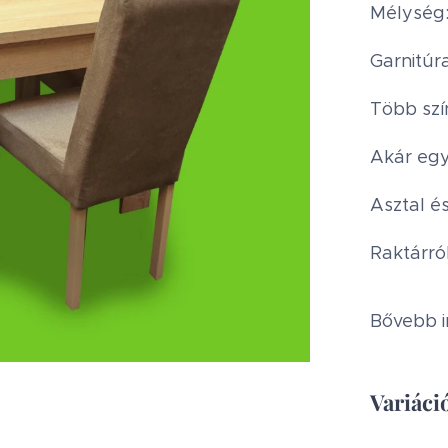
Mélység
Garnitúra
Több szí
Akár egy
Asztal é
Raktárró
Bővebb i
Variáció