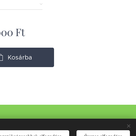
000
Ft
Kosárba
si nyilatkozat
I
Impresszum