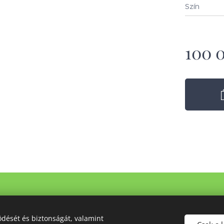
Szín
100 
tva I
ÁSZF
I
Adatvédelmi Nyilatkozat
I
Cookie tájékoztató
I
Elállá
dését és biztonságát, valamint
EUTR:AB4772719
Sütik