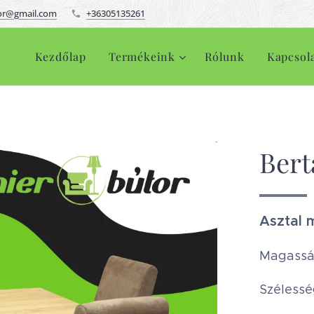
or@gmail.com
+36305135261
Kezdőlap
Termékeink
Rólunk
Kapcsol
Bert
Asztal 
Magassá
Szélessé