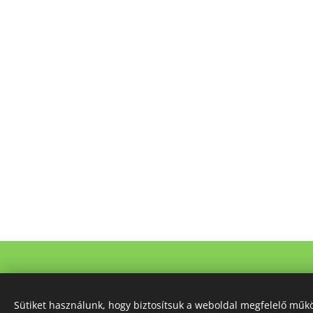
© 2023 Minden jog fenntar
Sütiket használunk, hogy biztosítsuk a weboldal megfelelő műkö