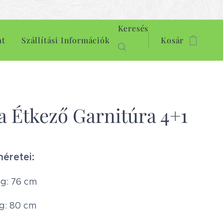
Keresés
at
Szállítási Információk
Kosár
a Étkező Garnitúra 4+1
méretei:
g: 76 cm
g: 80 cm