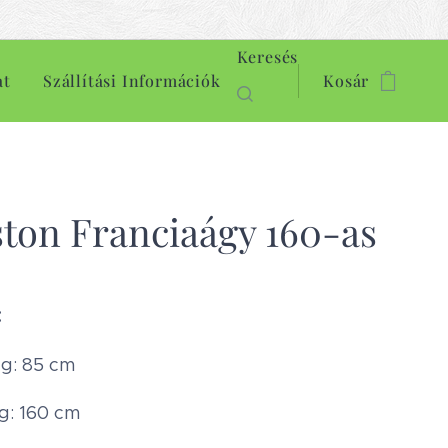
Keresés
at
Szállítási Információk
Kosár
ton Franciaágy 160-as
:
g: 85 cm
g: 160 cm