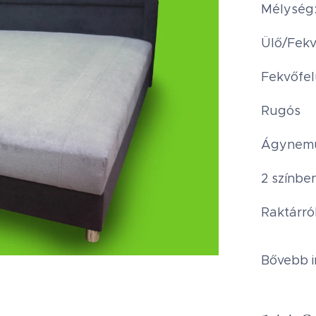
Mélység
Ülő/Fek
Fekvőfel
Rugós
Ágynemű
2 színbe
Raktárró
Bővebb i