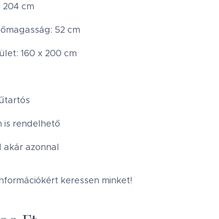
: 204 cm
vőmagasság: 52 cm
ület: 160 x 200 cm
tartós
n is rendelhető
l akár azonnal
nformációkért keressen minket!