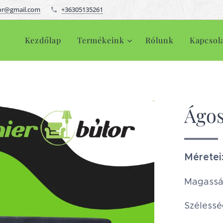
or@gmail.com
+36305135261
Kezdőlap
Termékeink
Rólunk
Kapcsol
Ágos
Méretei
Magassá
Szélessé